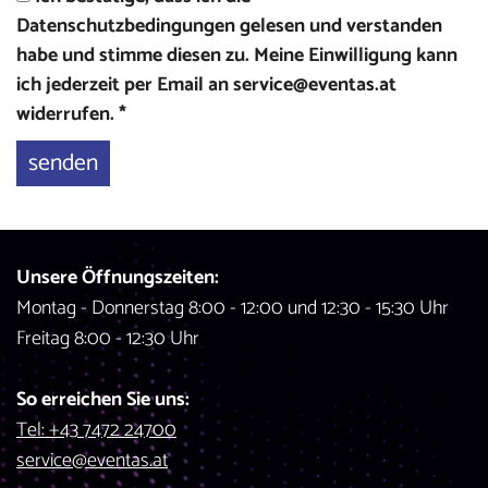
Datenschutzbedingungen gelesen und verstanden
habe und stimme diesen zu. Meine Einwilligung kann
ich jederzeit per Email an
service@eventas.at
widerrufen.
*
Bitte
Bitte
dieses
dieses
Feld
Feld
nicht
nicht
ausfüllen.
ausfüllen.
Unsere Öffnungszeiten:
Montag - Donnerstag 8:00 - 12:00 und 12:30 - 15:30 Uhr
Freitag 8:00 - 12:30 Uhr
So erreichen Sie uns:
Tel: +43 7472 24700
service@eventas.at