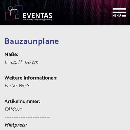
Zum
Zur
Zur
Seitenbereiche:
Inhalt
Hauptnavigation
Footernavigation
MENÜ
Bauzaunplane
Maße:
L=341, H=176 cm
Weitere Informationen:
Farbe: Weiß
Artikelnummer:
EAM071
--------------------------
Mietpreis: