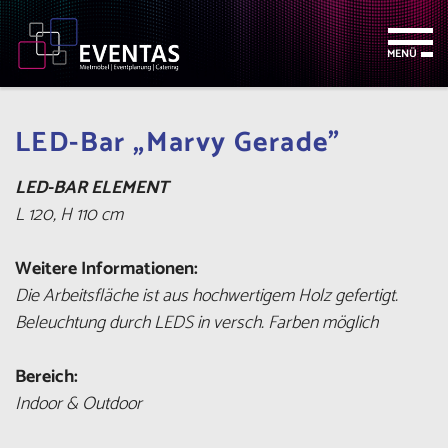
Zum
Zur
Zur
Seitenbereiche:
Inhalt
Hauptnavigation
Footernavigation
MENÜ
LED-Bar „Marvy Gerade"
LED-BAR ELEMENT
L 120, H 110 cm
Weitere Informationen:
Die Arbeitsfläche ist aus hochwertigem Holz gefertigt.
Beleuchtung durch LEDS in versch. Farben möglich
Bereich:
Indoor & Outdoor