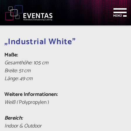
Zum
Zur
Zur
Seitenbereiche:
Inhalt
Hauptnavigation
Footernavigation
MENÜ
„Industrial White"
Maße:
Gesamthöhe: 105 cm
Breite: 51 cm
Länge: 49 cm
Weitere Informationen:
Weiß (
Polypropylen )
Bereich:
Indoor & Outdoor