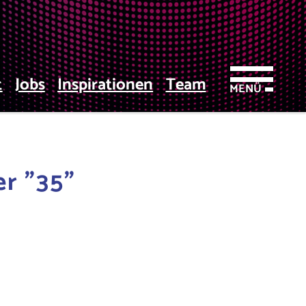
t
Jobs
Inspirationen
Team
MENÜ
r "35"