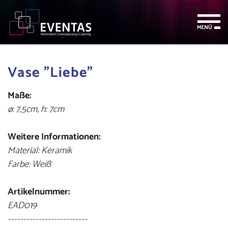
Zum
Zur
Zur
Seitenbereiche:
Inhalt
Hauptnavigation
Footernavigation
MENÜ
Vase "Liebe"
Maße:
ø: 7,5cm, h: 7cm
Weitere Informationen:
Material: Keramik
Farbe: Weiß
Artikelnummer:
EAD019
--------------------------