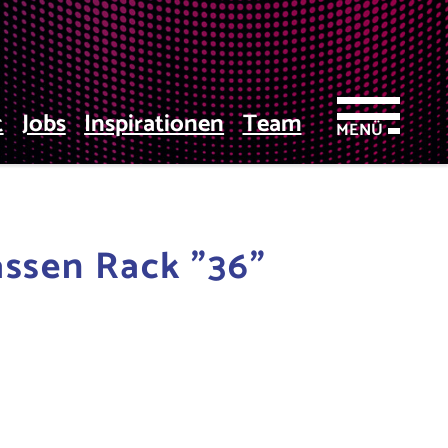
t
Jobs
Inspirationen
Team
MENÜ
assen Rack "36"