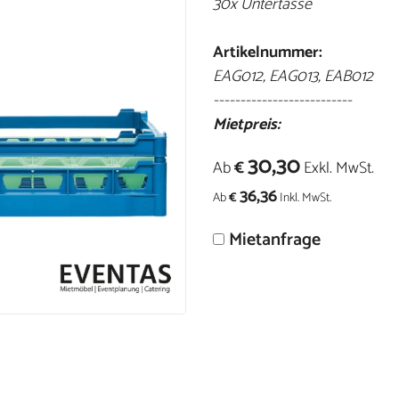
30x Untertasse
Artikelnummer:
EAG012, EAG013, EAB012
--------------------------
Mietpreis:
30,30
Ab
€
Exkl. MwSt.
36,36
Ab
€
Inkl. MwSt.
Mietanfrage