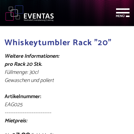
Zum
Zur
Zur
Seitenbereiche:
Inhalt
Hauptnavigation
Footernavigation
MENÜ
Whiskeytumbler Rack "20"
Weitere Informationen:
pro Rack 20 Stk.
Füllmenge: 30cl
Gewaschen und poliert
Artikelnummer:
EAG025
--------------------------
Mietpreis: