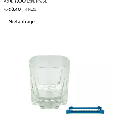
7,00
Ab
€
Exkl. MwSt.
8,40
Ab
€
Inkl. MwSt.
Mietanfrage
Größere
Bildversion
anzeigen