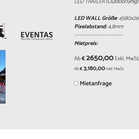
LED TRAILER (Outdoorfähig)
LED WALL Größe
:
4580x26
Pixelabstand:
4,8mm
--------------------------
Mietpreis:
2650,00
Ab
€
Exkl. MwSt
3,180,00
Ab
€
Inkl. MwSt.
Mietanfrage