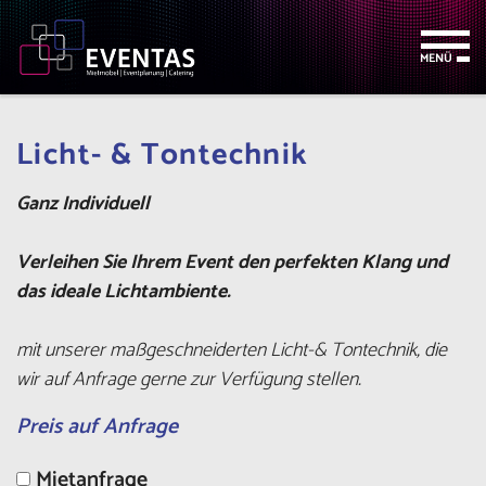
Zum
Zur
Zur
Seitenbereiche:
Inhalt
Hauptnavigation
Footernavigation
MENÜ
Licht- & Tontechnik
Ganz Individuell
Verleihen Sie Ihrem Event den perfekten Klang und
das ideale Lichtambiente.
mit unserer maßgeschneiderten Licht-& Tontechnik, die
wir auf Anfrage gerne zur Verfügung stellen.
Preis auf Anfrage
Mietanfrage