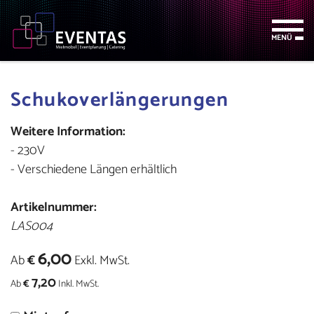
Zum
Zur
Zur
Seitenbereiche:
Inhalt
Hauptnavigation
Footernavigation
MENÜ
Schukoverlängerungen
Weitere Information:
- 230V
- Verschiedene Längen erhältlich
Artikelnummer:
LAS004
6,00
Ab
€
Exkl. MwSt.
7,20
Ab
€
Inkl. MwSt.