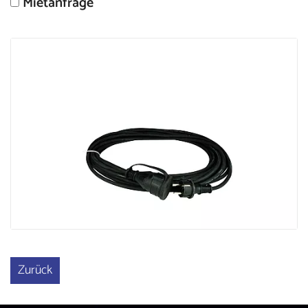
Mietanfrage
Größere
Bildversion
anzeigen
Zurück