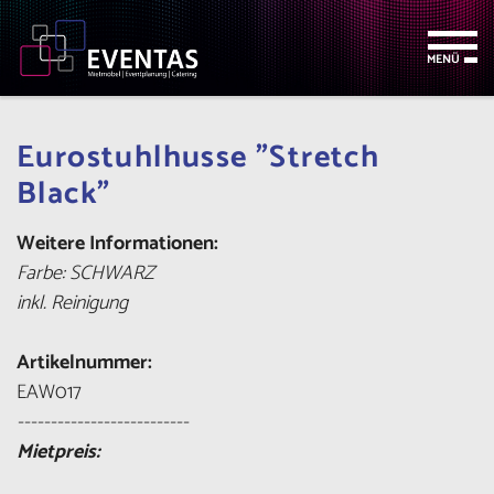
Zum
Zur
Zur
Seitenbereiche:
Inhalt
Hauptnavigation
Footernavigation
MENÜ
Eurostuhlhusse "Stretch
Black"
Weitere Informationen:
Farbe: SCHWARZ
inkl. Reinigung
Artikelnummer:
EAW017
--------------------------
Mietpreis: